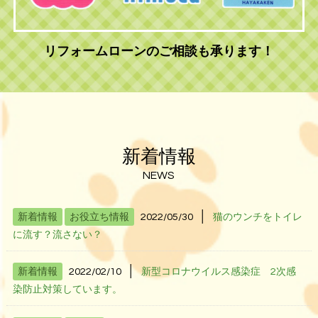
リフォームローンのご相談も承ります！
新着情報
NEWS
│
新着情報
お役立ち情報
2022/05/30
猫のウンチをトイレ
に流す？流さない？
│
新着情報
2022/02/10
新型コロナウイルス感染症 2次感
染防止対策しています。